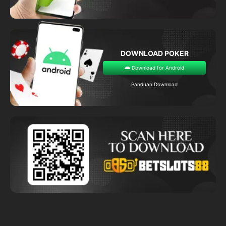
DOWNLOAD POKER
Download for Android
Panduan Download