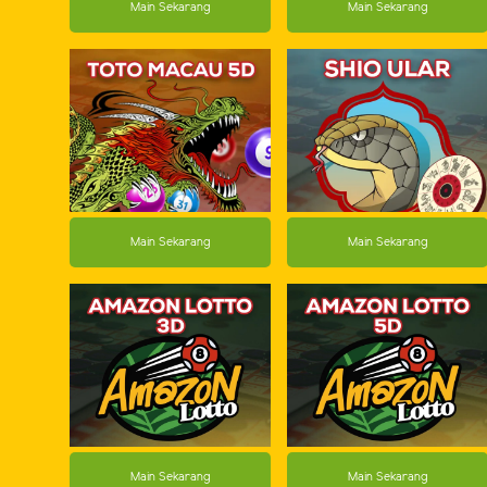
Main Sekarang
Main Sekarang
Main Sekarang
Main Sekarang
Main Sekarang
Main Sekarang