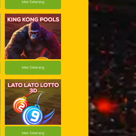
Main Sekarang
Main Sekarang
Main Sekarang