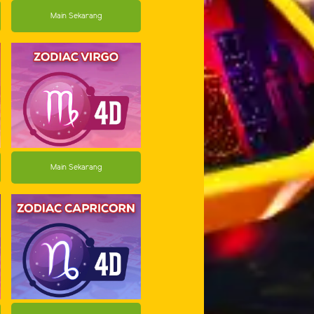
Main Sekarang
Main Sekarang