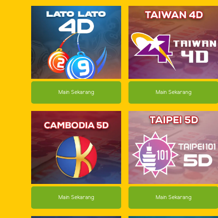
Main Sekarang
Main Sekarang
Main Sekarang
Main Sekarang