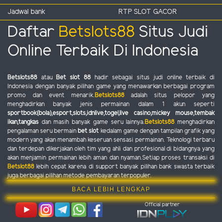
Jadwal bank
RTP SLOT GACOR
Daftar
Betslots88
Situs Judi
Online Terbaik Di Indonesia
Betslots88
atau
Bet slot 88
hadir sebagai situs judi online terbaik di
Indonesia dengan banyak pilihan game yang menawarkan berbagai program
promo dan event menarik.
Betslots88
adalah situs pelopor yang
menghadirkan banyak jenis permainan dalam 1 akun seperti
sportbook(bola),esport,slots,idnlive,togel,live casino,mickey mouse,tembak
ikan,tangkas
dan masih banyak game seru lainnya.
Betslots88
menghadirkan
pengalaman seru bermain
bet slot
kedalam game dengan tampilan grafik yang
modern yang akan menambah keseruan sensasi permainan. Teknologi terbaru
dan terdepan dikerjakan oleh tim yang ahli dan profesional di bidangnya yang
akan menjamin permainan lebih aman dan nyaman.Setiap proses transaksi di
Betslot88
lebih cepat karena di support banyak pilihan bank swasta terbaik
juga berbagai pilihan metode pembayaran terpopuler.
BACA LEBIH LENGKAP
Official partner