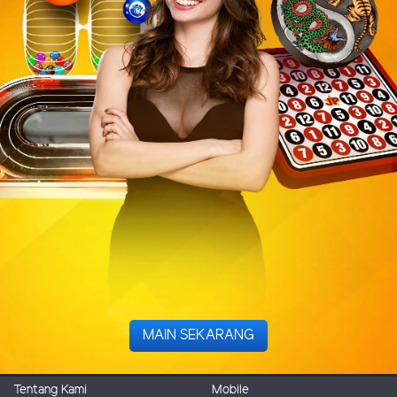
MAIN SEKARANG
Tentang Kami
Mobile