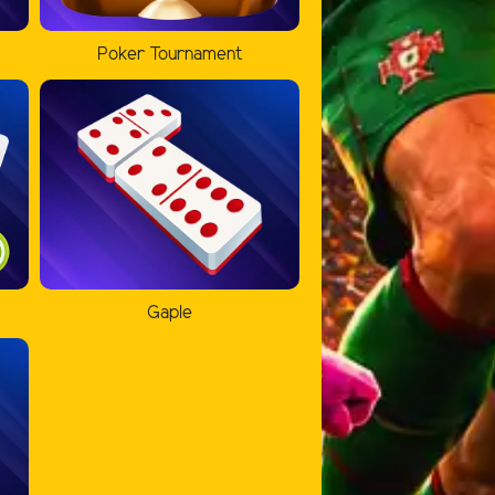
Poker Tournament
Gaple