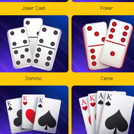
Joker Cash
Poker
Domino
Ceme