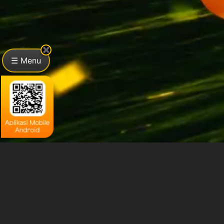
✖
☰ Menu