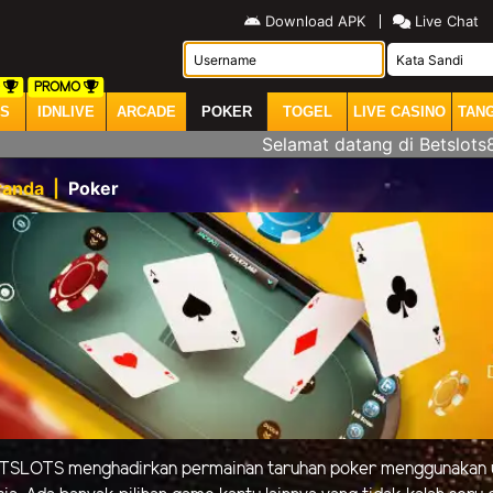
Download APK
Live Chat
O
PROMO
TS
IDNLIVE
ARCADE
POKER
TOGEL
LIVE CASINO
TAN
Selamat datang di Betslots88 - Situs Judi Online 
randa
Poker
TSLOTS menghadirkan permainan taruhan poker menggunakan uang