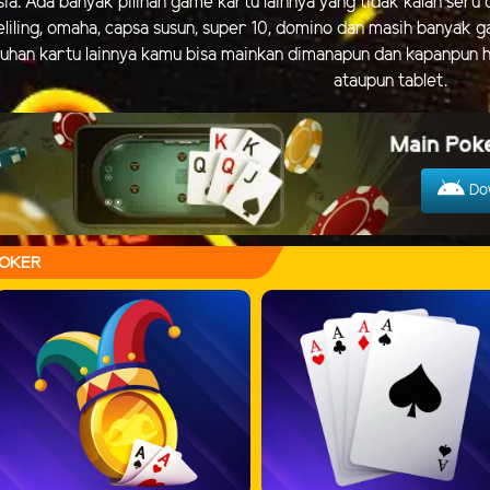
sia. Ada banyak pilihan game kartu lainnya yang tidak kalah se
eliling, omaha, capsa susun, super 10, domino dan masih banyak 
ruhan kartu lainnya kamu bisa mainkan dimanapun dan kapanpun 
ataupun tablet.
Dow
OKER