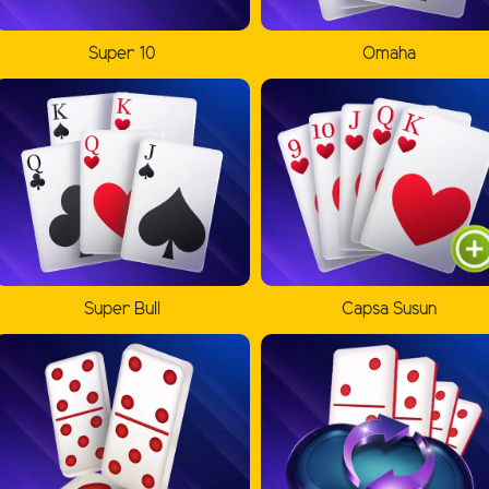
Super 10
Omaha
Super Bull
Capsa Susun