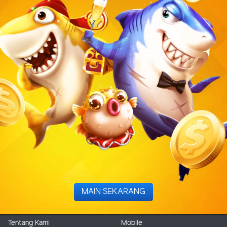
MAIN SEKARANG
Tentang Kami
Mobile