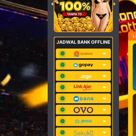
L
JADWAL BANK OFFLINE