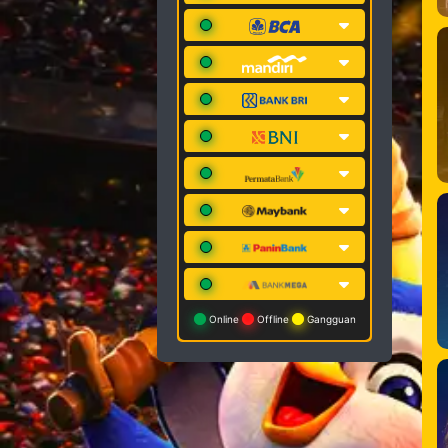
Online
Offline
Gangguan